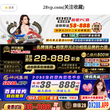
28vp.com(关注收藏)
白天