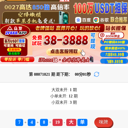
第
08071021
期 距下期：
00
分
00
秒
大双
未开:
1
期
小单
未开:
12
期
小双
未开:
3
期
7
4
8
19
大
单
咪牌
+
+
=
-