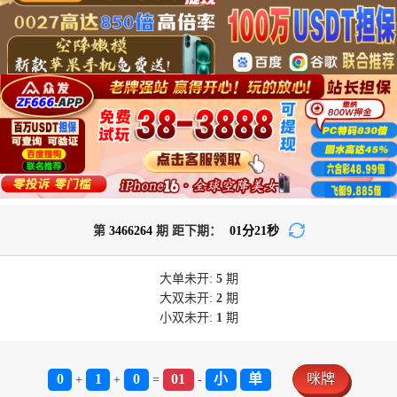
第
3466264
期 距下期：
01
分
20
秒
大单
未开:
5
期
大双
未开:
2
期
小双
未开:
1
期
0
1
0
01
小
单
咪牌
+
+
=
-