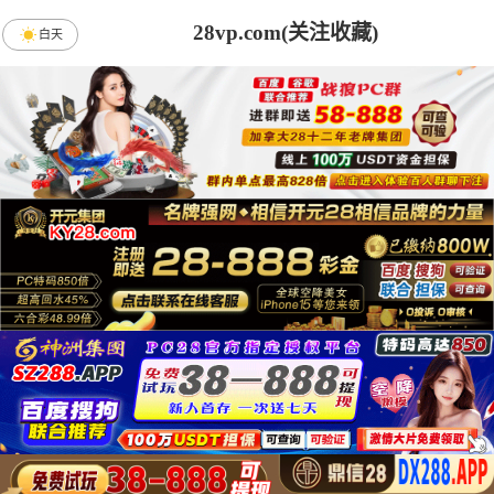
28vp.com(关注收藏)
白天